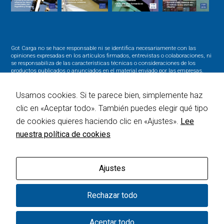
Got Carga no se hace responsable ni se identifica necesariamente con las
opiniones expresadas en los artículos firmados, entrevistas o colaboraciones, ni
se responsabiliza de las características técnicas o consideraciones de los
productos publicados o anunciados en el material enviado por las empresas.
Queda prohibida la reproducción total o parcial de cualquier texto o material
gráfico aparecido en esta publicación sin la autorización expresa de la dirección.
Usamos cookies. Si te parece bien, simplemente haz
clic en «Aceptar todo». También puedes elegir qué tipo
BUSCAR
de cookies quieres haciendo clic en «Ajustes».
Lee
nuestra política de cookies
Ajustes
Rechazar todo
© 2016 Got Carga - Diseño
Mediacircus
-
Aviso legal
-
Política de privacidad
-
Política de cookies
Aceptar todo