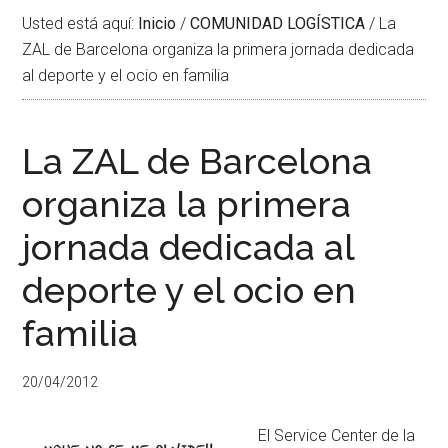
Usted está aquí:
Inicio
/
COMUNIDAD LOGÍSTICA
/
La
ZAL de Barcelona organiza la primera jornada dedicada
al deporte y el ocio en familia
La ZAL de Barcelona
organiza la primera
Necesarias
Estas
jornada dedicada al
cookies no
son
deporte y el ocio en
opcionales.
Son
familia
necesarias
para que
funcione la
web.
20/04/2012
El Service Center de la